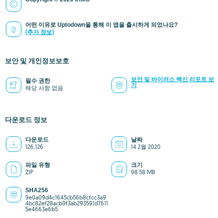
어떤 이유로 Uptodown을 통해 이 앱을 출시하게 되었나요?
(추가 정보)
보안 및 개인정보보호
보안 및 바이러스 백신 리포트 보
필수 권한
기
해당 사항 없음
다운로드 정보
다운로드
날짜
126,126
14 2월 2020
파일 유형
크기
ZIP
98.58 MB
SHA256
9e0a09d4c1645cb56b8cfcc3a9
4bc82ef28acb9f3ab293591d7611
5e4663e6b5