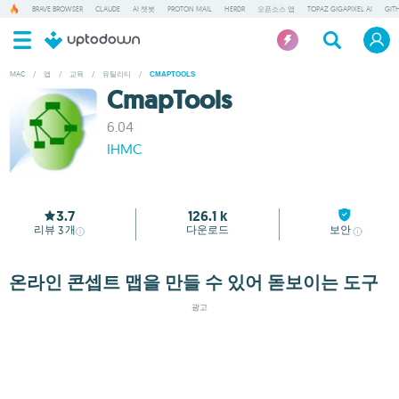
BRAVE BROWSER
CLAUDE
AI 챗봇
PROTON MAIL
HERDR
오픈소스 앱
TOPAZ GIGAPIXEL AI
GITH
MAC
/
앱
/
교육
/
유틸리티
/
CMAPTOOLS
CmapTools
6.04
IHMC
3.7
126.1 k
리뷰
개
다운로드
보안
3
온라인 콘셉트 맵을 만들 수 있어 돋보이는 도구
광고